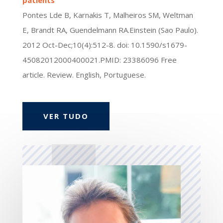
Pontes Lde B, Karnakis T, Malheiros SM, Weltman
E, Brandt RA, Guendelmann RA.Einstein (Sao Paulo).
2012 Oct-Dec;10(4):512-8. doi: 10.1590/s1679-
45082012000400021.PMID: 23386096 Free
article. Review. English, Portuguese.
VER TUDO