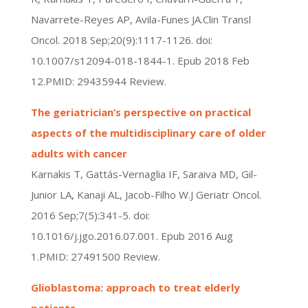
Navarrete-Reyes AP, Avila-Funes JA.Clin Transl
Oncol. 2018 Sep;20(9):1117-1126. doi:
10.1007/s12094-018-1844-1. Epub 2018 Feb
12.PMID: 29435944 Review.
The geriatrician’s perspective on practical
aspects of the multidisciplinary care of older
adults with cancer
Karnakis T, Gattás-Vernaglia IF, Saraiva MD, Gil-
Junior LA, Kanaji AL, Jacob-Filho W.J Geriatr Oncol.
2016 Sep;7(5):341-5. doi:
10.1016/j.jgo.2016.07.001. Epub 2016 Aug
1.PMID: 27491500 Review.
Glioblastoma: approach to treat elderly
patients