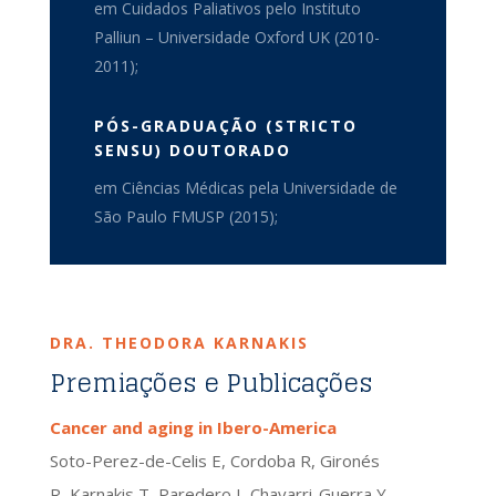
em Cuidados Paliativos pelo Instituto
Palliun – Universidade Oxford UK (2010-
2011);
PÓS-GRADUAÇÃO (STRICTO
SENSU) DOUTORADO
em Ciências Médicas pela Universidade de
São Paulo FMUSP (2015);
DRA. THEODORA KARNAKIS
Premiações e Publicações
Cancer and aging in Ibero-America
Soto-Perez-de-Celis E, Cordoba R, Gironés
R, Karnakis T, Paredero I, Chavarri-Guerra Y,